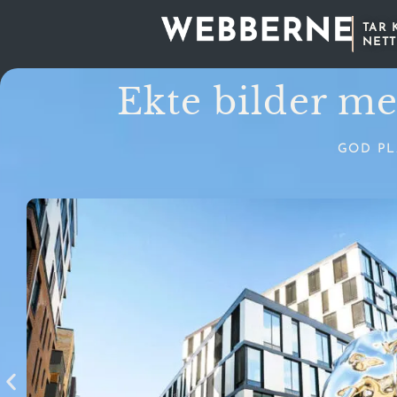
TAR
NETT
Ekte bilder med
GOD PL