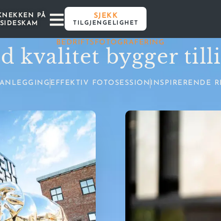
 KNEKKEN PÅ
SJEKK
SIDESKAM
TILGJENGELIGHET
BEDRIFTSFOTOGRAFERING
 kvalitet bygger till
ANLEGGING
EFFEKTIV FOTOSESSION
INSPIRERENDE R